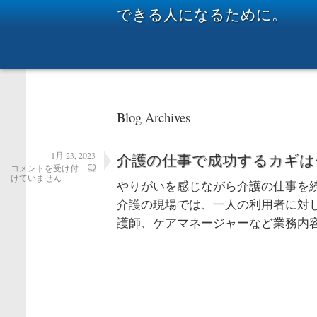
できる人になるために。
Blog Archives
1月 23, 2023
介護の仕事で成功するカギは
介
コメントを受け付
護
けていません
やりがいを感じながら介護の仕事を
の
仕
介護の現場では、一人の利用者に対
事
で
護師、ケアマネージャーなど業務内容
成
功
す
る
カ
ギ
は
チ
ー
ム